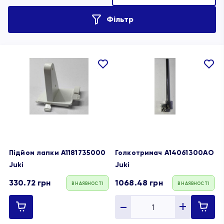
Фільтр
В
В
обране
обране
Підйом лапки A1181735000
Голкотримач A14061300AO
Juki
Juki
330.72
грн
1068.48
грн
В НАЯВНОСТІ
В НАЯВНОСТІ