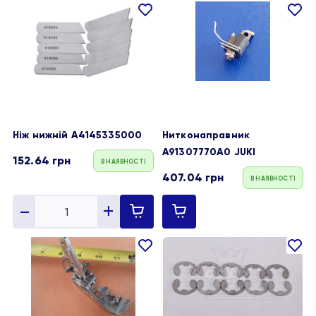
В
В
обране
обране
Ніж нижній А4145335000
Нитконаправник
A91307770A0 JUKI
152.64
грн
В НАЯВНОСТІ
407.04
грн
В НАЯВНОСТІ
В
В
обране
обране