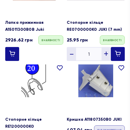
Лапка прижимная
Стопорне кільце
А15011300B0B Juki
RE0700000K0 JUKI (7 mm)
2926.62
грн
25.95
грн
В НАЯВНОСТІ
В НАЯВНОСТІ
В
В
обране
обране
Стопорне кільце
Кришка A11807350B0 JUKI
RE1200000K0
407.04
грн