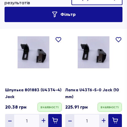
результатів
Фільтр
В
В
обране
обране
Шпулька 801883 (U43T4-4)
Лапка U43T6-5-0 Jack (10
Jack
mm)
20.38
грн
225.91
грн
В НАЯВНОСТІ
В НАЯВНОСТІ