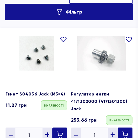
Фільтр
В
В
обране
обране
Гвинт S04036 Jack (M3×4)
Регулятор нитки
4171302000 (4171301300)
11.27
грн
В НАЯВНОСТІ
Jack
253.66
грн
В НАЯВНОСТІ