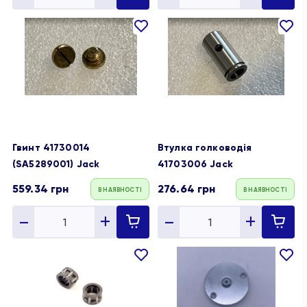
В
В
обране
обране
Гвинт 41730014
Втулка голководія
(SA5289001) Jack
41703006 Jack
559.34
грн
276.64
грн
В НАЯВНОСТІ
В НАЯВНОСТІ
В
В
обране
обране