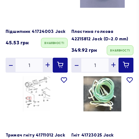
Підшипник 41724003 Jack
Пластина голкова
42215812 Jack (D-2.0 mm)
45.53
грн
В НАЯВНОСТІ
349.92
грн
В НАЯВНОСТІ
В
В
обране
обране
Тримач гніту 41711012 Jack
Гніт 41723025 Jack