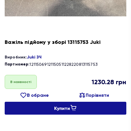
Важіль підйому у зборі 13115753 Juki
Виробник:
Juki ЗЧ
Партномер:
12115069
12115051
12282208
13115753
1230.28
грн
В наявності
В обране
Порівняти
Купити