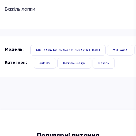
Важіль лапки
Модель:
MO-3604 131-15753 121-15069 121-15051
MO-3616
Категорії:
Juki ЗЧ
Важіль, шатун
Важіль
Популярні питання