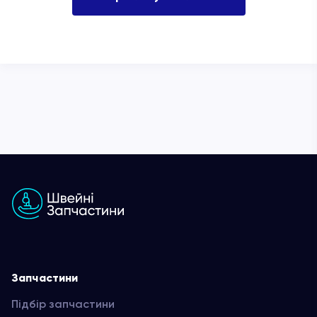
додавати нові позиції. Також привозимо
запчастини під замовлення.
Запчастини
Підбір запчастини