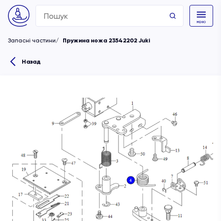
Search
for:
Запасні частини
Пружина ножа 23542202 Juki
Назад