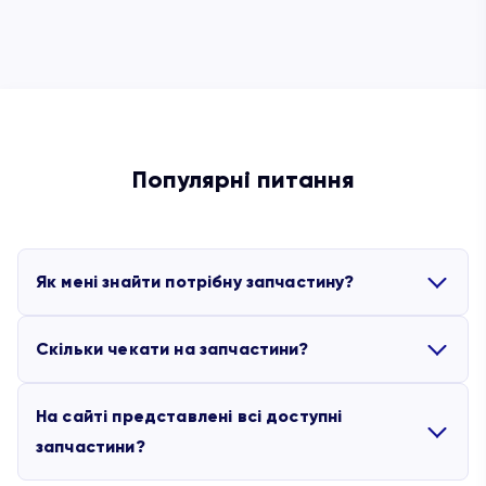
Популярні питання
Як мені знайти потрібну запчастину?
Скільки чекати на запчастини?
Ви можете скористатися партлистами, які додані
до основних моделей обладнання. Якщо для
На сайті представлені всі доступні
потрібної вам машини немає партлиста,
запчастини?
Представлені на сайті запчастини, які є в
зверніться, будь ласка, до менеджера, він
наявності, відправляються протягом 2-х робочих