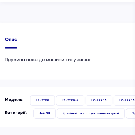
Опис
Пружина ножа до машини типу зигзаг
Модель:
LZ-2290
LZ-2290-7
LZ-2290A
LZ-2290A
Категорії:
Juki ЗЧ
Крипільні та сполучні комплектуючі
П