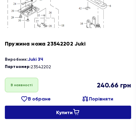
Пружина ножа 23542202 Juki
Виробник:
Juki ЗЧ
Партномер:
23542202
240.66
грн
В наявності
В обране
Порівняти
Купити