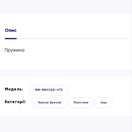
Опис
Пружина
Модель:
NW-8803GD-UTE
Категорії:
Kansai Special
Пластини
Інші