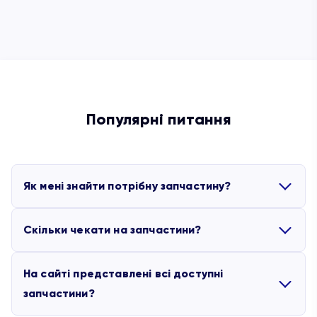
Популярні питання
Як мені знайти потрібну запчастину?
Скільки чекати на запчастини?
Ви можете скористатися партлистами, які додані
до основних моделей обладнання. Якщо для
На сайті представлені всі доступні
потрібної вам машини немає партлиста,
запчастини?
Представлені на сайті запчастини, які є в
зверніться, будь ласка, до менеджера, він
наявності, відправляються протягом 2-х робочих