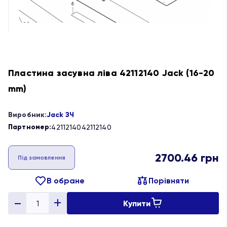
Пластина засувна ліва 42112140 Jack (16-20
mm)
Виробник:
Jack ЗЧ
Партномер:
42112140
42112140
2700.46
грн
Під замовлення
В обране
Порівняти
Купити
Quantity