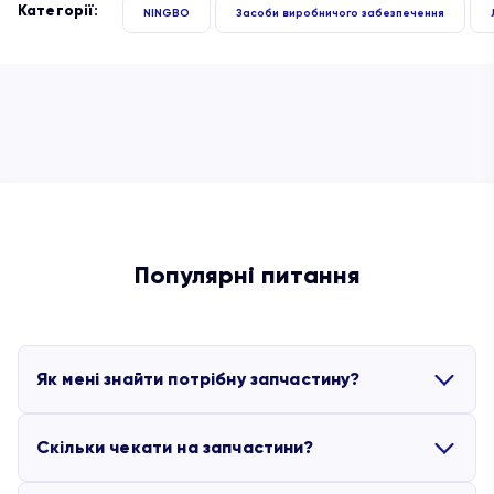
Категорії:
NINGBO
Засоби виробничого забезпечення
Популярні питання
Як мені знайти потрібну запчастину?
Скільки чекати на запчастини?
Ви можете скористатися партлистами, які додані