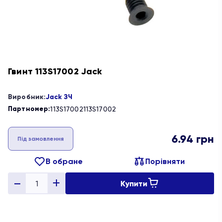
Гвинт 113S17002 Jack
Виробник:
Jack ЗЧ
Партномер:
113S17002
113S17002
6.94
грн
Під замовлення
В обране
Порівняти
Купити
Quantity