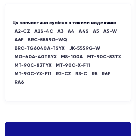
Ця запчастина сумісна з такими моделями:
A2-CZ
A2S-4C
A3
A4
A4S
A5
A5-W
A6F
BRC-5559G-WQ
BRC-TG6040A-TSYX
JK-5559G-W
MG-60A-40TSYX
MS-100A
MT-90C-83TX
MT-90C-83TYX
MT-90C-X-F11
MT-90C-YX-F11
R2-CZ
R3-C
R5
R6F
RA6