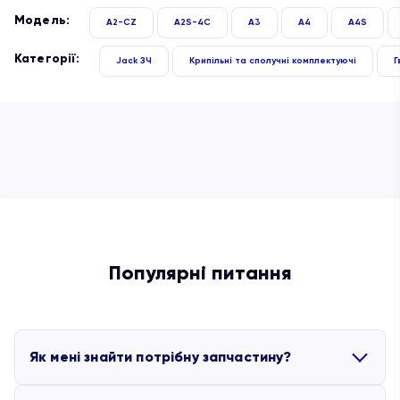
Модель:
A2-CZ
A2S-4C
A3
A4
A4S
Категорії:
Jack ЗЧ
Крипільні та сполучні комплектуючі
Г
Популярні питання
Як мені знайти потрібну запчастину?