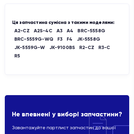
Ця запчастина сумісна з такими моделями:
A2-CZ
A2S-4C
A3
A4
BRC-5558G
BRC-5559G-WQ
F3
F4
JK-5558G
JK-5559G-W
JK-9100BS
R2-CZ
R3-C
R5
Не впевнені у виборі запчастини?
Завантажуйте партлист запчастин до вашої