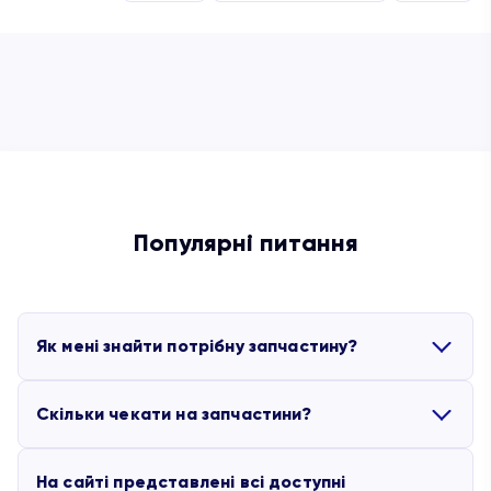
Популярні питання
Як мені знайти потрібну запчастину?
Скільки чекати на запчастини?
Ви можете скористатися партлистами, які додані
до основних моделей обладнання. Якщо для
На сайті представлені всі доступні