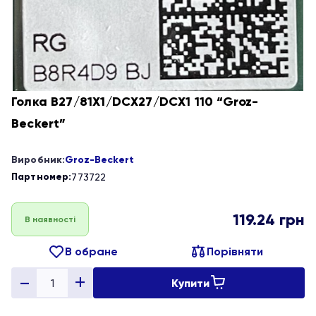
Голка B27/81X1/DCX27/DCX1 110 “Groz-
Beckert”
Виробник:
Groz-Beckert
Партномер:
773722
119.24
грн
В наявності
В обране
Порівняти
Купити
Quantity