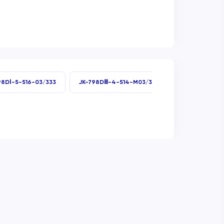
98DⅠ-5-516-03/333
JK-798DⅢ-4-514-M03/333/4P
JK-798T-