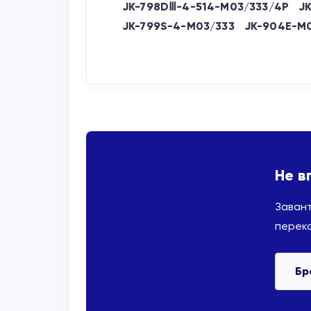
JK-798DⅢ-4-514-M03/333/4P
J
JK-799S-4-M03/333
JK-904E-M
Не в
Заван
переко
Бр