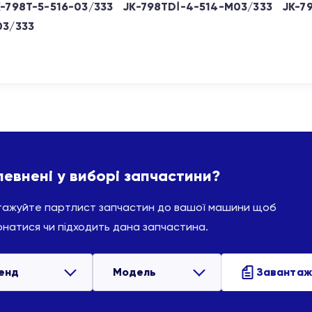
K-798T-5-516-03/333
JK-798TDⅠ-4-514-M03/333
JK-7
03/333
певнені у виборі запчастини?
тажуйте партлист запчастин до вашої машини щоб
натися чи підходить дана запчастина.
енд
Модель
Завантаж