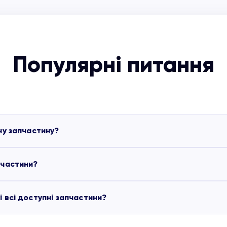
Популярні питання
ну запчастину?
пчастини?
ся партлистами, які додані до основних моделей обладна
немає партлиста, зверніться, будь ласка, до менеджера, 
 всі доступні запчастини?
запчастини, які є в наявності, відправляються протягом 2-
лення” погоджуються окремо під час підтвердження замо