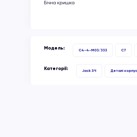
Бічна кришка
Модель:
C4-4-M03/333
C7
Категорії:
Jack ЗЧ
Деталі корпу