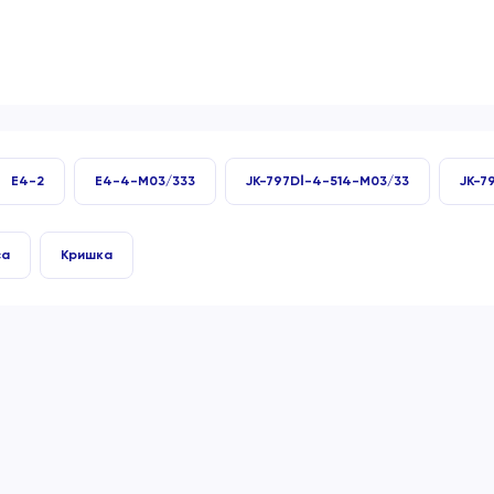
E4-2
E4-4-M03/333
JK-797DⅠ-4-514-M03/33
JK-7
са
Кришка