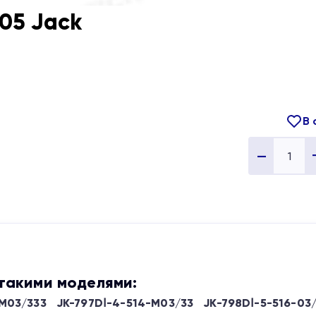
05 Jack
В 
Quantity
 такими моделями:
M03/333
JK-797DⅠ-4-514-M03/33
JK-798DⅠ-5-516-03