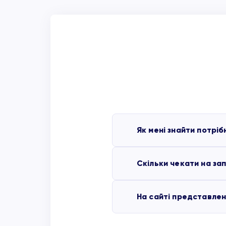
Як мені знайти потріб
Скільки чекати на за
Ви можете скористати
потрібної вам машини 
На сайті представлені
Представлені на сайті 
Запчастини “Під замов