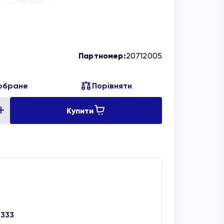
Партномер:
20712005
обране
Порівняти
Купити
/333