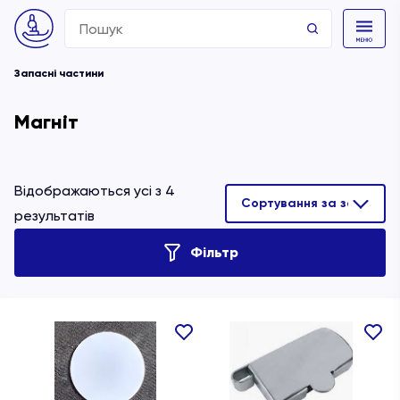
Search
for:
Запасні частини
Магніт
Відображаються усі з 4
результатів
Фільтр
В
В
обране
обране