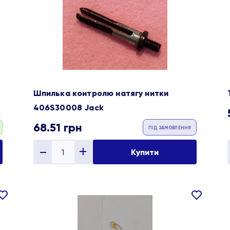
ране
обране
Шпилька контролю натягу нитки
406S30008 Jack
68.51
грн
ПІД ЗАМОВЛЕННЯ
Купити
В
В
ране
обране