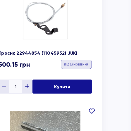
обране
Тросик 22944854 (11045952) JUKI
500.15
грн
ПІД ЗАМОВЛЕННЯ
Купити
В
обране