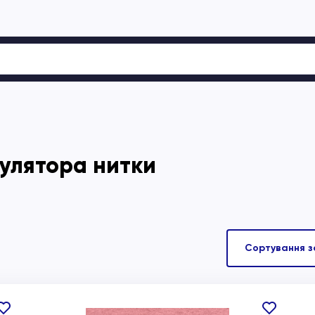
гулятора нитки
В
В