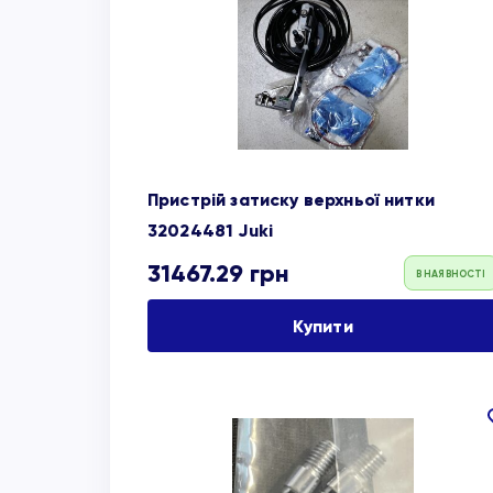
об
Пристрій затиску верхньої нитки
32024481 Juki
31467.29
грн
В НАЯВНОСТІ
Купити
об