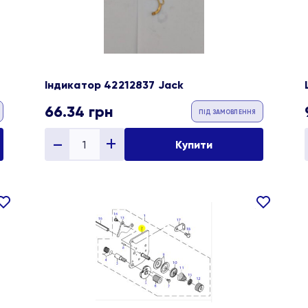
Індикатор 42212837 Jack
66.34
грн
ПІД ЗАМОВЛЕННЯ
Купити
В
В
ране
обране