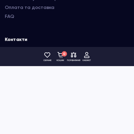
Оплата та доставка
FAQ
Контакти
Україна
0
(093) 395-74-16
Сповіщення про нові акції, знижки та спецпропозиції
Підбір запчастини