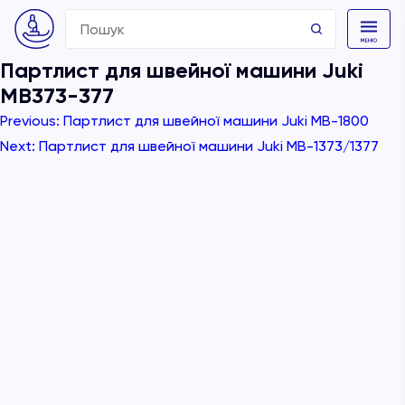
Search
for:
Партлист для швейної машини Juki
MB373-377
Навігація
Previous:
Партлист для швейної машини Juki MB-1800
записів
Next:
Партлист для швейної машини Juki MB-1373/1377